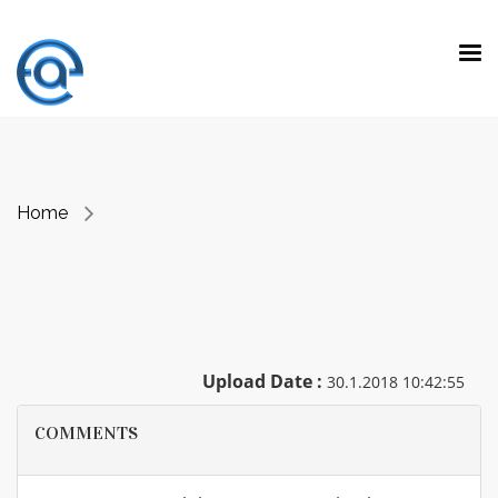
“ Making a difference is not doing the
expected work with extraordinary talent.
It is
to do unexpected jobs with ordinary skills.”
Prof. Dr. Emre Alkin
Home
Upload Date :
30.1.2018 10:42:55
COMMENTS