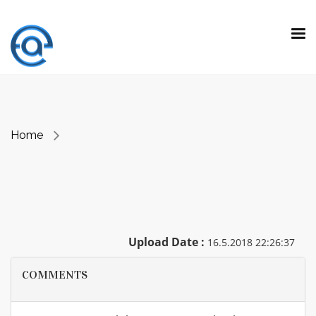
“ Making a difference is not doing the
expected work with extraordinary talent.
It is
to do unexpected jobs with ordinary skills.”
Prof. Dr. Emre Alkin
Home
Upload Date :
16.5.2018 22:26:37
COMMENTS