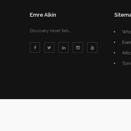
Emre Alkin
Sitem
Discovery never fails...
Who 
Even
Artic
Tomo
Copyright © 2026. Emre Alkin All rights reserved.