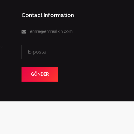
Contact Information
emre@emrealkin.com
ns
GÖNDER
Web Design
Photos