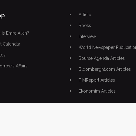
ap
Article
Books
is Emre Alkin?
Interview
t Calendar
World Newspaper Publicatio
les
Bourse Agenda Articles
rrow's Affairs
Bloomberght.com Articles
TIMReport Articles
Ekonomim Articles