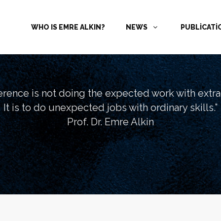
WHO IS EMRE ALKIN?
NEWS
PUBLİCAT
ference is not doing the expected work with extrao
It is to do unexpected jobs with ordinary skills.”
Prof. Dr. Emre Alkin