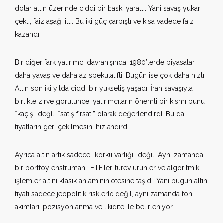
dolar altın üzerinde ciddi bir baskı yarattı. Yani savaş yukarı
çekti, faiz aşağı itti. Bu iki güç çarpıştı ve kısa vadede faiz
kazandı.
Bir diğer fark yatırımcı davranışında. 1980’lerde piyasalar
daha yavaş ve daha az spekülatifti. Bugün ise çok daha hızlı.
Altın son iki yılda ciddi bir yükseliş yaşadı. İran savaşıyla
birlikte zirve görülünce, yatırımcıların önemli bir kısmı bunu
“kaçış” değil, “satış fırsatı” olarak değerlendirdi. Bu da
fiyatların geri çekilmesini hızlandırdı.
Ayrıca altın artık sadece “korku varlığı” değil. Aynı zamanda
bir portföy enstrümanı. ETF’ler, türev ürünler ve algoritmik
işlemler altını klasik anlamının ötesine taşıdı. Yani bugün altın
fiyatı sadece jeopolitik risklerle değil, aynı zamanda fon
akımları, pozisyonlanma ve likidite ile belirleniyor.