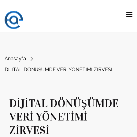
"Fark yaratmak, olağanüstü yeteneklerle
beklenen işleri yapmak değil.
Olağan
yeteneklerle beklenmeyen işleri yapmaktır."
Prof. Dr. Emre Alkin
Anasayfa
DİJİTAL DÖNÜŞÜMDE VERİ YÖNETİMİ ZİRVESİ
DİJİTAL DÖNÜŞÜMDE
VERİ YÖNETİMİ
ZİRVESİ