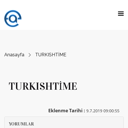
"Fark yaratmak, olağanüstü yeteneklerle
beklenen işleri yapmak değil.
Olağan
yeteneklerle beklenmeyen işleri yapmaktır."
Prof. Dr. Emre Alkin
Anasayfa
TURKISHTİME
TURKISHTİME
Eklenme Tarihi :
9.7.2019 09:00:55
YORUMLAR