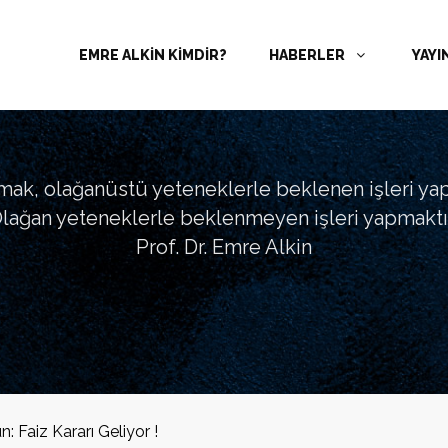
EMRE ALKİN KİMDİR?
HABERLER
YAYI
tmak, olağanüstü yeteneklerle beklenen işleri ya
lağan yeteneklerle beklenmeyen işleri yapmaktır
Prof. Dr. Emre Alkin
: Faiz Kararı Geliyor !