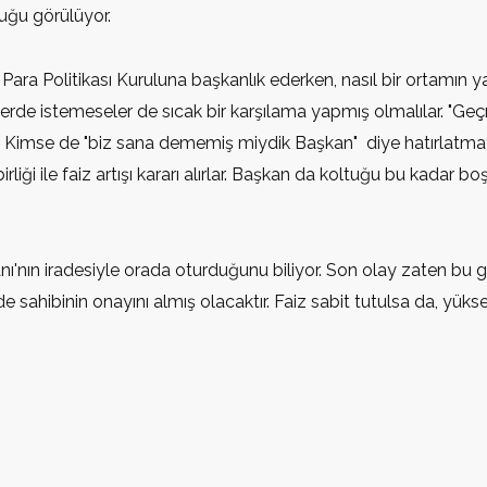
duğu görülüyor.
ra Politikası Kuruluna başkanlık ederken, nasıl bir ortamın 
lerde istemeseler de sıcak bir karşılama yapmış olmalılar. "Ge
. Kimse de "biz sana dememiş miydik Başkan" diye hatırlatmaya
ği ile faiz artışı kararı alırlar. Başkan da koltuğu bu kadar b
ın iradesiyle orada oturduğunu biliyor. Son olay zaten bu ger
e sahibinin onayını almış olacaktır. Faiz sabit tutulsa da, yüks