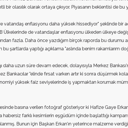
 bir olasılık olarak ortaya çıkıyor. Piyasanın beklentisi de bu
re vatandaş enflasyonu daha yüksek hissediyor" şeklinde bir aç
AB Ülkelerinde de vatandaşlar enflasyonu ülkeden ülkeye deği
atından fazla. Daha önce yazdığım birçok raporda bu durumu ar
 bu şartlarda yaptığı açıklama "aslında benim rakamlarım doğru
ı daha uzun süre devam edecek, dolayısıyla Merkez Bankası'nın
 Bankacılar "elinde fırsat varken artır ki sonra düşürmek kol
omiyi yüksek faiz seviyelerinde iş yapmaktan korumak mümkün 
inde basına verilen fotoğraf gösteriyor ki Hafize Gaye Erka
a habersiz farklı kesimlerin eşgüdüm içinde başlattığı kampanya
lanlanmış. Bunun için Başkan Erkan'ın yeterince malzeme verdiğ