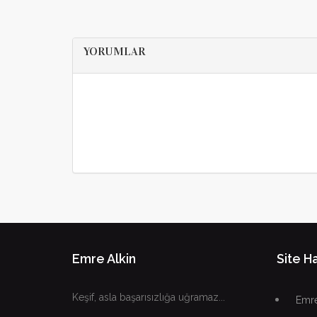
YORUMLAR
Emre Alkin
Site Ha
Keşif, asla başarısızlığa uğramaz...
Emre