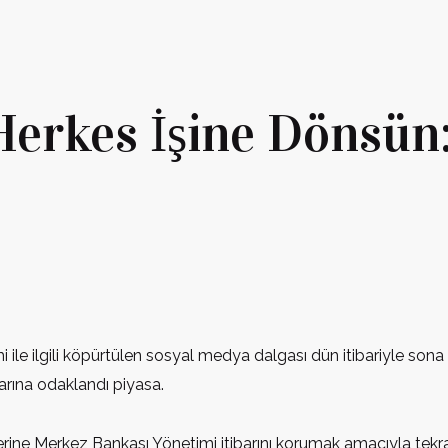
 Herkes İşine Dönsün:
ile ilgili köpürtülen sosyal medya dalgası dün itibariyle sona
rarına odaklandı piyasa.
erine Merkez Bankası Yönetimi itibarını korumak amacıyla tekrar 