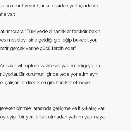
açıdan umut verdi. Çünkü eskiden yurt içinde ve
aha var:
tırımcılara “Türkiye’de dinamikler farklıdır, bakın
 meseleyi işine geldiği gibi eğip bükebiliyor.
etir, gerçek yerine gücü tercih eder”.
 Ancak sivil toplum vazifesini yapamadığı ya da
ünüyorlar. Bir kurumun içinde tepe yönetim aynı
e, çalışanlar diledikleri gibi hareket etmeye
reken birimler arasında çekişme ve itiş-kakış var.
öyleyip, “bir yerli ortak olmadan yatırım yapmaya