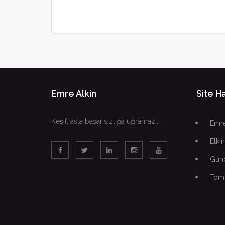
Emre Alkin
Site Ha
Keşif, asla başarısızlığa uğramaz...
Emre
Etkin
Günc
Tomo