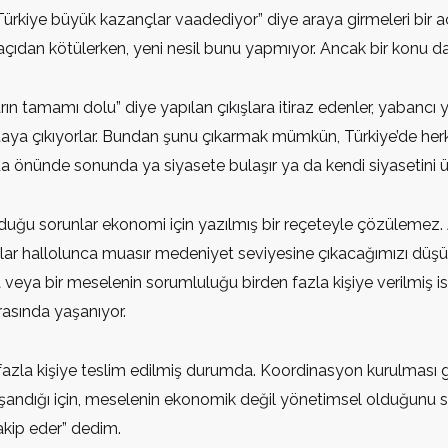
a Türkiye büyük kazançlar vaadediyor” diye araya girmeleri bir 
 açıdan kötülerken, yeni nesil bunu yapmıyor. Ancak bir konu d
ın tamamı dolu” diye yapılan çıkışlara itiraz edenler, yabancı ya
aya çıkıyorlar. Bundan şunu çıkarmak mümkün, Türkiye’de herkes
da önünde sonunda ya siyasete bulaşır ya da kendi siyasetini ür
nduğu sorunlar ekonomi için yazılmış bir reçeteyle çözülemez.
runlar hallolunca muasır medeniyet seviyesine çıkacağımızı düş
sa veya bir meselenin sorumluluğu birden fazla kişiye verilmiş is
asında yaşanıyor.
fazla kişiye teslim edilmiş durumda. Koordinasyon kurulması ge
şandığı için, meselenin ekonomik değil yönetimsel olduğunu s
takip eder” dedim.