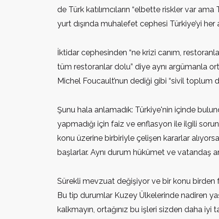
de Türk katılımcıların “elbette riskler var am
yurt dışında muhalefet cephesi Türkiye’yi her
İktidar cephesinden “ne krizi canım, restoranlar
tüm restoranlar dolu” diye aynı argümanla ort
Michel Foucault’nun dediği gibi “sivil toplum 
Şunu hala anlamadık: Türkiye'nin içinde bulu
yapmadığı için faiz ve enflasyon ile ilgili so
konu üzerine birbiriyle çelişen kararlar alıyor
başlarlar. Aynı durum hükümet ve vatandaş ar
Sürekli mevzuat değişiyor ve bir konu birden 
Bu tip durumlar Kuzey Ülkelerinde nadiren ya
kalkmayın, ortağınız bu işleri sizden daha iyi 