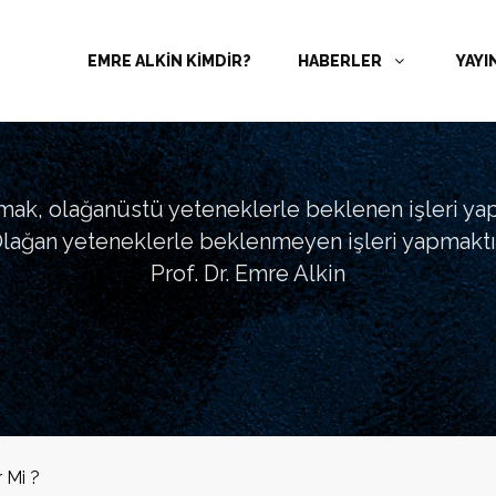
EMRE ALKİN KİMDİR?
HABERLER
YAYI
tmak, olağanüstü yeteneklerle beklenen işleri ya
lağan yeteneklerle beklenmeyen işleri yapmaktır
Prof. Dr. Emre Alkin
r Mi ?