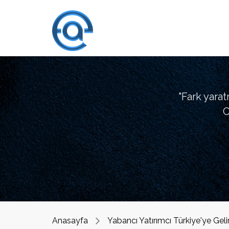
"Fark yara
O
Anasayfa
Yabancı Yatırımcı Türkiye'ye Geli