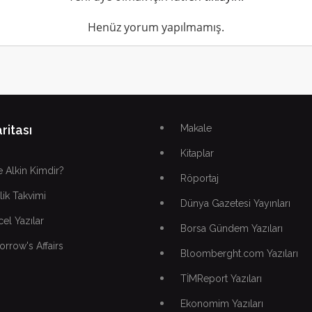
Henüz yorum yapılmamış.
ritası
Makale
Kitaplar
 Alkin Kimdir?
Röportaj
lik Takvimi
Dünya Gazetesi Yayınları
el Yazılar
Borsa Gündem Yazıları
rrow's Affairs
Bloomberght.com Yazıları
TİMReport Yazıları
Ekonomim Yazıları