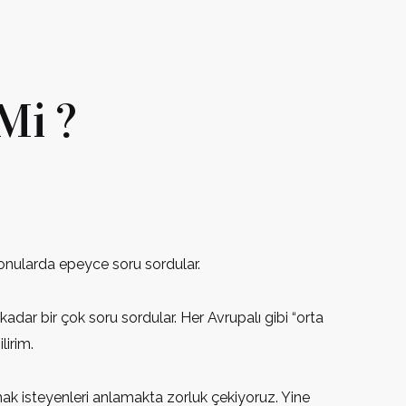
Mi ?
konularda epeyce soru sordular.
ar bir çok soru sordular. Her Avrupalı gibi “orta
lirim.
pmak isteyenleri anlamakta zorluk çekiyoruz. Yine