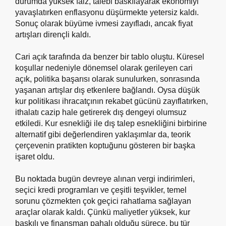
durumda yüksek faiz, talebi baskılayarak ekonomiyi
yavaşlatırken enflasyonu düşürmekte yetersiz kaldı.
Sonuç olarak büyüme ivmesi zayıfladı, ancak fiyat
artışları dirençli kaldı.
Cari açık tarafında da benzer bir tablo oluştu. Küresel
koşullar nedeniyle dönemsel olarak gerileyen cari
açık, politika başarısı olarak sunulurken, sonrasında
yaşanan artışlar dış etkenlere bağlandı. Oysa düşük
kur politikası ihracatçının rekabet gücünü zayıflatırken,
ithalatı cazip hale getirerek dış dengeyi olumsuz
etkiledi. Kur esnekliği ile dış talep esnekliğini birbirine
alternatif gibi değerlendiren yaklaşımlar da, teorik
çerçevenin pratikten koptuğunu gösteren bir başka
işaret oldu.
Bu noktada bugün devreye alınan vergi indirimleri,
seçici kredi programları ve çeşitli teşvikler, temel
sorunu çözmekten çok geçici rahatlama sağlayan
araçlar olarak kaldı. Çünkü maliyetler yüksek, kur
baskılı ve finansman pahalı olduğu sürece, bu tür