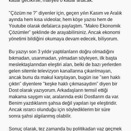
kadar gecikirse, maliyeti o kadar artacak.
"Çözüm ne ?" diyenler için, geçen yılın Kasım ve Aralık
ayında hem kısa videolar, hem köşe yazısı hem de
Youtube olarak defalarca paylaştım. "Makro Ekonomik
Çözümler" şeklinde de arayabilirsiniz. Ancak ekonomi
yönetimi bildiğini okumaya devam edecek, biliyorum.
Bu yazıyı son 3 yıldır yaptılanların doğru olmadığını
bıkmadan, usanmadan, yılmadan söyleyen, ilk başta
meslektaşlarından eleştiri alan, belki de bazı yerlerden
gelen sitemle televizyon kanallarına çıkarılmayan,
ancak bunu da makul karşılayan, bugün ise "sen haklı
çıktın" diyenlere "keşke haklı çıkmasaydım" diyen bir
Dost olarak yazıyorum. Arkadaşların temsil ettiği
makama saygım var, aralarında eski Dostlarım da var.
Benim yazdıklarım şahsa değil yapılan işe eleştiridir.
Ancak ısrarcı olunduğu için söylediklerim bir süre
sonra şahsi algılanmış olabilir.
Sonuç olarak, tez zamanda bu politikadan vaz geçmek