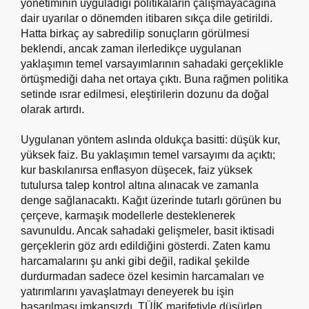
yönetiminin uyguladığı politikaların çalışmayacağına
dair uyarılar o dönemden itibaren sıkça dile getirildi.
Hatta birkaç ay sabredilip sonuçların görülmesi
beklendi, ancak zaman ilerledikçe uygulanan
yaklaşımın temel varsayımlarının sahadaki gerçeklikle
örtüşmediği daha net ortaya çıktı. Buna rağmen politika
setinde ısrar edilmesi, eleştirilerin dozunu da doğal
olarak artırdı.
Uygulanan yöntem aslında oldukça basitti: düşük kur,
yüksek faiz. Bu yaklaşımın temel varsayımı da açıktı;
kur baskılanırsa enflasyon düşecek, faiz yüksek
tutulursa talep kontrol altına alınacak ve zamanla
denge sağlanacaktı. Kağıt üzerinde tutarlı görünen bu
çerçeve, karmaşık modellerle desteklenerek
savunuldu. Ancak sahadaki gelişmeler, basit iktisadi
gerçeklerin göz ardı edildiğini gösterdi. Zaten kamu
harcamalarını şu anki gibi değil, radikal şekilde
durdurmadan sadece özel kesimin harcamaları ve
yatırımlarını yavaşlatmayı deneyerek bu işin
başarılması imkansızdı. TÜİK marifetiyle düşürlen