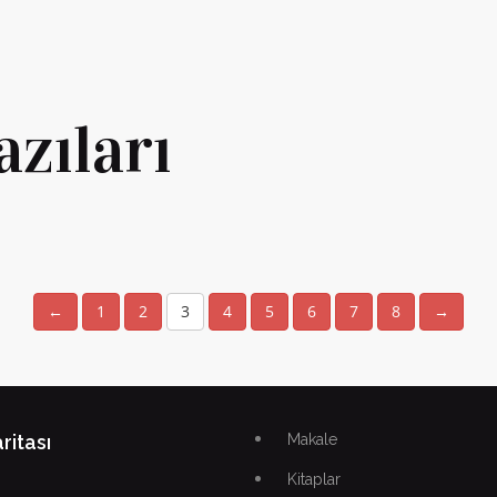
zıları
←
1
2
3
4
5
6
7
8
→
ritası
Makale
Kitaplar