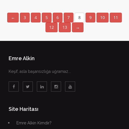
←
3
4
5
6
7
8
9
10
11
12
13
→
Emre Alkin
Keşif, asla başarısızlığa uğramaz...
Site Haritası
Emre Alkin Kimdir?