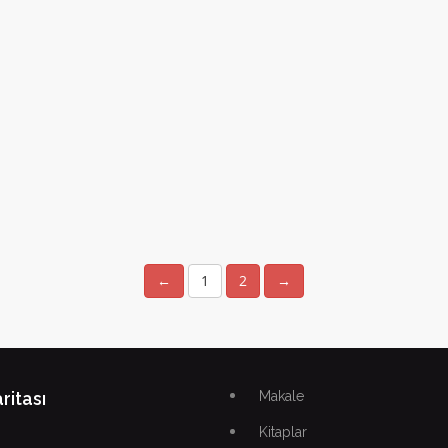
←
1
2
→
ritası
Makale
Kitaplar