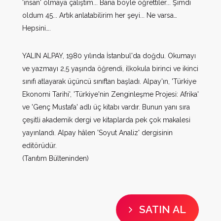
'insan' olmaya çalıştım... Bana böyle öğrettiler... Şimdi
oldum 45... Artık anlatabilirim her şeyi... Ne varsa…
Hepsini….
YALIN ALPAY, 1980 yılında İstanbul'da doğdu. Okumayı
ve yazmayı 2,5 yaşında öğrendi, ilkokula birinci ve ikinci
sınıfı atlayarak üçüncü sınıftan başladı. Alpay'ın, 'Türkiye
Ekonomi Tarihi', 'Türkiye'nin Zenginleşme Projesi: Afrika'
ve 'Genç Mustafa' adlı üç kitabı vardır. Bunun yanı sıra
çeşitli akademik dergi ve kitaplarda pek çok makalesi
yayınlandı. Alpay hâlen 'Soyut Analiz' dergisinin
editörüdür.
(Tanıtım Bülteninden)
SATIN AL