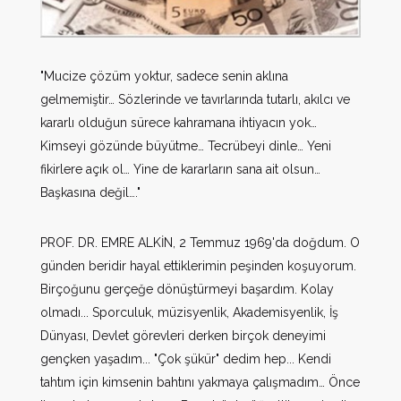
"Mucize çözüm yoktur, sadece senin aklına
gelmemiştir… Sözlerinde ve tavırlarında tutarlı, akılcı ve
kararlı olduğun sürece kahramana ihtiyacın yok…
Kimseyi gözünde büyütme… Tecrübeyi dinle… Yeni
fikirlere açık ol… Yine de kararların sana ait olsun…
Başkasına değil…."
PROF. DR. EMRE ALKİN, 2 Temmuz 1969'da doğdum. O
günden beridir hayal ettiklerimin peşinden koşuyorum.
Birçoğunu gerçeğe dönüştürmeyi başardım. Kolay
olmadı... Sporculuk, müzisyenlik, Akademisyenlik, İş
Dünyası, Devlet görevleri derken birçok deneyimi
gençken yaşadım... "Çok şükür" dedim hep... Kendi
tahtım için kimsenin bahtını yakmaya çalışmadım… Önce