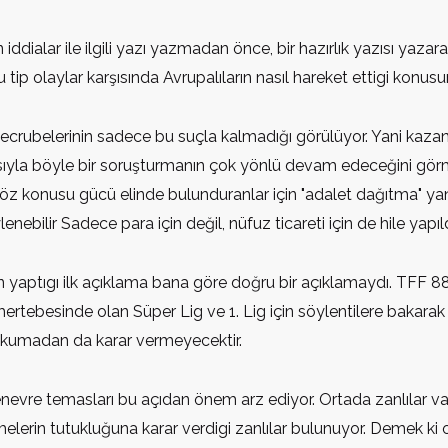
ddialar ile ilgili yazı yazmadan önce, bir hazırlık yazısı yaza
 tip olaylar karşısında Avrupalıların nasıl hareket ettigi konusun
 tecrubelerinin sadece bu suçla kalmadığı görülüyor. Yani kazanm
yısıyla böyle bir soruşturmanın çok yönlü devam edeceğini görm
onusu gücü elinde bulunduranlar için "adalet dağıtma" yanıls
ilir Sadece para için değil, nüfuz ticareti için de hile yapıldı
an yaptıgı ilk açıklama bana göre doğru bir açıklamaydı. TFF 88
ertebesinde olan Süper Lig ve 1. Lig için söylentilere bakar
okumadan da karar vermeyecektir.
vre temasları bu açıdan önem arz ediyor. Ortada zanlılar va
elerin tutukluğuna karar verdigi zanlılar bulunuyor. Demek ki