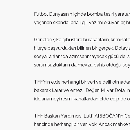
Futbol Dunyasının içinde bomba tesiri yaratan i
yaşanan skandallarla ilgili yazımı okuyanlar, bu
Genelde şike gibi islere bulaşanların, kriminal
hileye başvurdukları bilinen bir gerçek. Dola
sosyal anlamda azımsanmayacak gücü de, söz k
sorumsuzlukların da mevzu bahis olduğu söyleneb
TFF'nin elde herhangi bir veri ve delil olmad
bakarak karar veremez. Değeri Milyar Dolar m
iddianameyi resmi kanallardan elde edip de 
TFF Başkan Yardımcısı Lütfi ARIBOĞAN'ın Cene
haricinde herhangi bir veri yok. Ancak mahkem