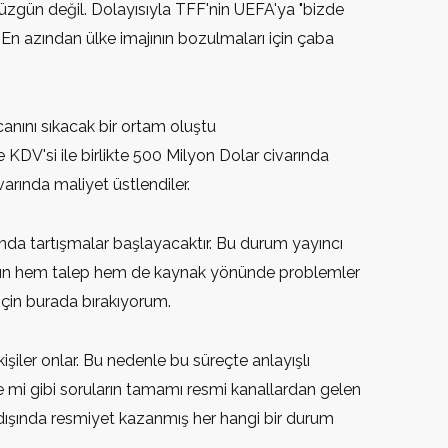
zgün değil. Dolayısıyla TFF'nin UEFA'ya "bizde
 En azından ülke imajının bozulmaları için çaba
canını sıkacak bir ortam oluştu
 KDV'si ile birlikte 500 Milyon Dolar civarında
ivarında maliyet üstlendiler.
nda tartışmalar başlayacaktır. Bu durum yayıncı
 kararın hem talep hem de kaynak yönünde problemler
için burada bırakıyorum.
şiler onlar. Bu nedenle bu süreçte anlayışlı
e mi gibi soruların tamamı resmi kanallardan gelen
r dışında resmiyet kazanmış her hangi bir durum