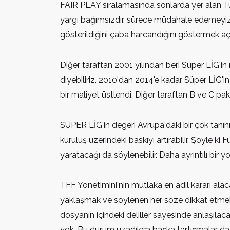
FAIR PLAY sıralamasında sonlarda yer alan T
yargı bağımsızdır, sürece müdahale edemeyiz, e
gösterildiğini çaba harcandığını göstermek aç
Diğer taraftan 2001 yılından beri Süper LİG'in
diyebiliriz. 2010'dan 2014'e kadar Süper LİG'i
bir maliyet üstlendi. Diğer taraftan B ve C paket
SUPER LİG'in degeri Avrupa'daki bir çok tanın
kuruluş üzerindeki baskıyı artırabilir. Şöyle 
yaratacağı da söylenebilir. Daha ayrıntılı b
TFF Yonetimini'nin mutlaka en adil kararı alac
yaklaşmak ve söylenen her söze dikkat etmek g
dosyanın içindeki deliller sayesinde anlaşılac
yok. Bu durum uzadıkça başka tartışmalar d