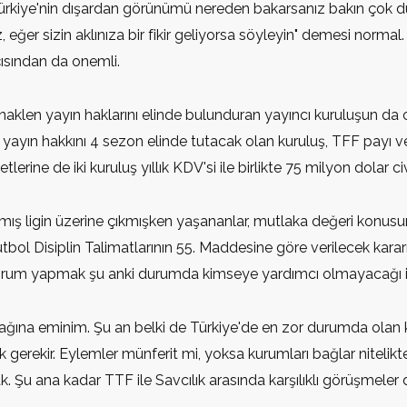
ürkiye'nin dışardan görünümü nereden bakarsanız bakın çok dü
ğer sizin aklınıza bir fikir geliyorsa söyleyin" demesi normal.
ısından da onemli.
 naklen yayın haklarını elinde bulunduran yayıncı kuruluşun da 
n yayın hakkını 4 sezon elinde tutacak olan kuruluş, TFF payı ve
lerine de iki kuruluş yıllık KDV'si ile birlikte 75 milyon dolar c
mış ligin üzerine çıkmışken yaşananlar, mutlaka değeri konusu
ki Futbol Disiplin Talimatlarının 55. Maddesine göre verilecek
ir yorum yapmak şu anki durumda kimseye yardımcı olmayacağı 
ağına eminim. Şu an belki de Türkiye'de en zor durumda olan ki
erekir. Eylemler münferit mi, yoksa kurumları bağlar nitelikt
ak. Şu ana kadar TTF ile Savcılık arasında karşılıklı görüşmele
a