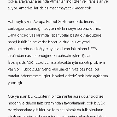
çok iş arayanlar arasında Almanlar, İngilizler ve Fransızlar yer
alıyor. Amerikalılar da azımsanmayacak kadar çok.
Hal böyleyken Avrupa Futbol Sektöründe de finansal
darboğaz yaşandığnı söylemek kimseye sürpriz olmaz.
Daha önceki yazılarımda, İspanyollar başta olmak üzere
hangi kulübün ne kadar borcu olduğunu ve yerel
yönetimlerin desteğiyle ayakta duran takımların UEFA
tarafından nasıl izlendiğinden bahsetmiştim. Şu an
İspanya'da 300 futbolcu hala alacaklarıyla alakalı problem
yaşıyor. Futbolcular Sendikası Başkanı yaz başında "bu
paralar ödenmezse ligleri boykot ederiz" şeklinde açıklama
yapmıştı.
Öte yandan bu kulüplerin bir zamanlar aşırı dolar likiditesi
nedeniyle düşen faiz ortamından faydalanarak, çok büyük
borçlanmalara gittikleri ve teminat olarak da futbolcuların
sözleşmelerini yada bazı haklarını teminat olarak verdikleri