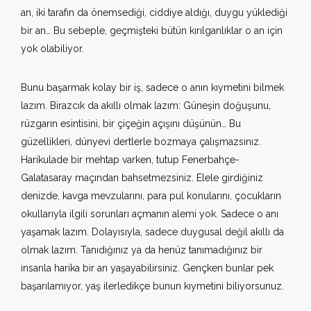
an, iki tarafın da önemsediği, ciddiye aldığı, duygu yüklediği
bir an… Bu sebeple, geçmişteki bütün kırılganlıklar o an için
yok olabiliyor.
Bunu başarmak kolay bir iş, sadece o anın kıymetini bilmek
lazım. Birazcık da akıllı olmak lazım: Güneşin doğuşunu,
rüzgarın esintisini, bir çiçeğin açışını düşünün… Bu
güzellikleri, dünyevi dertlerle bozmaya çalışmazsınız.
Harikulade bir mehtap varken, tutup Fenerbahçe-
Galatasaray maçından bahsetmezsiniz. Elele girdiğiniz
denizde, kavga mevzularını, para pul konularını, çocukların
okullarıyla ilgili sorunları açmanın alemi yok. Sadece o anı
yaşamak lazım. Dolayısıyla, sadece duygusal değil akıllı da
olmak lazım. Tanıdığınız ya da henüz tanımadığınız bir
insanla harika bir an yaşayabilirsiniz. Gençken bunlar pek
başarılamıyor, yaş ilerledikçe bunun kıymetini biliyorsunuz.