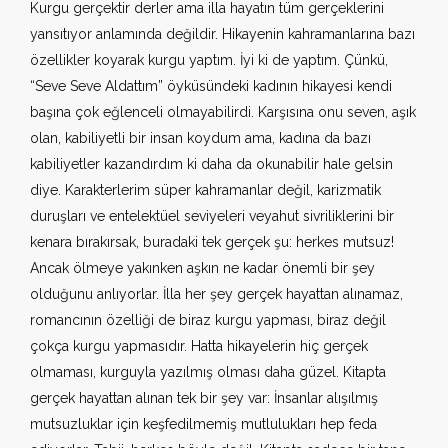
Kurgu gerçektir derler ama illa hayatın tüm gerçeklerini
yansıtıyor anlamında değildir. Hikayenin kahramanlarına bazı
özellikler koyarak kurgu yaptım. İyi ki de yaptım. Çünkü,
“Seve Seve Aldattım” öyküsündeki kadının hikayesi kendi
başına çok eğlenceli olmayabilirdi. Karşısına onu seven, aşık
olan, kabiliyetli bir insan koydum ama, kadına da bazı
kabiliyetler kazandırdım ki daha da okunabilir hale gelsin
diye. Karakterlerim süper kahramanlar değil, karizmatik
duruşları ve entelektüel seviyeleri veyahut sivriliklerini bir
kenara bırakırsak, buradaki tek gerçek şu: herkes mutsuz!
Ancak ölmeye yakınken aşkın ne kadar önemli bir şey
olduğunu anlıyorlar. İlla her şey gerçek hayattan alınamaz,
romancının özelliği de biraz kurgu yapması, biraz değil
çokça kurgu yapmasıdır. Hatta hikayelerin hiç gerçek
olmaması, kurguyla yazılmış olması daha güzel. Kitapta
gerçek hayattan alınan tek bir şey var: İnsanlar alışılmış
mutsuzluklar için keşfedilmemiş mutlulukları hep feda