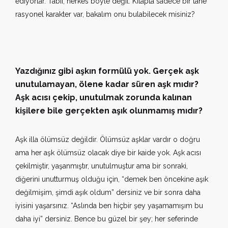
ediyorlar. Tabii, herkes böyle değil. Kitapta sadece bir tane
rasyonel karakter var, bakalım onu bulabilecek misiniz?
Yazdığınız gibi aşkın formülü yok. Gerçek aşk
unutulamayan, ölene kadar süren aşk mıdır?
Aşk acısı çekip, unutulmak zorunda kalınan
kişilere bile gerçekten aşık olunmamış mıdır?
Aşk illa ölümsüz değildir. Ölümsüz aşklar vardır o doğru
ama her aşk ölümsüz olacak diye bir kaide yok. Aşk acısı
çekilmiştir, yaşanmıştır, unutulmuştur ama bir sonraki,
diğerini unutturmuş olduğu için, “demek ben öncekine aşık
değilmişim, şimdi aşık oldum” dersiniz ve bir sonra daha
iyisini yaşarsınız. “Aslında ben hiçbir şey yaşamamışım bu
daha iyi” dersiniz. Bence bu güzel bir şey; her seferinde