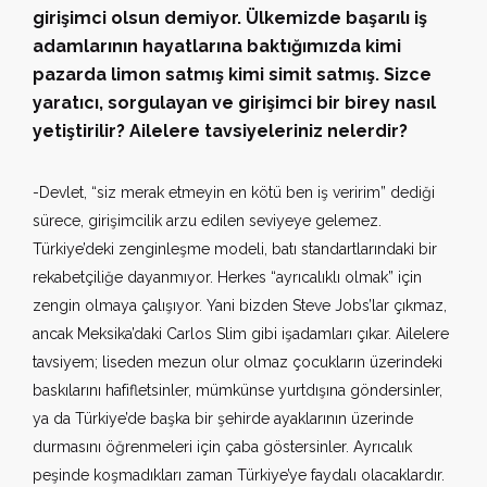
girişimci olsun demiyor. Ülkemizde başarılı iş
adamlarının hayatlarına baktığımızda kimi
pazarda limon satmış kimi simit satmış. Sizce
yaratıcı, sorgulayan ve girişimci bir birey nasıl
yetiştirilir? Ailelere tavsiyeleriniz nelerdir?
-Devlet, “siz merak etmeyin en kötü ben iş veririm” dediği
sürece, girişimcilik arzu edilen seviyeye gelemez.
Türkiye’deki zenginleşme modeli, batı standartlarındaki bir
rekabetçiliğe dayanmıyor. Herkes “ayrıcalıklı olmak” için
zengin olmaya çalışıyor. Yani bizden Steve Jobs’lar çıkmaz,
ancak Meksika’daki Carlos Slim gibi işadamları çıkar. Ailelere
tavsiyem; liseden mezun olur olmaz çocukların üzerindeki
baskılarını hafifletsinler, mümkünse yurtdışına göndersinler,
ya da Türkiye’de başka bir şehirde ayaklarının üzerinde
durmasını öğrenmeleri için çaba göstersinler. Ayrıcalık
peşinde koşmadıkları zaman Türkiye’ye faydalı olacaklardır.