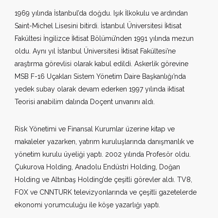
1969 yılında İstanbul’da doğdu. Işık İlkokulu ve ardından
Saint-Michel Lisesini bitirdi. İstanbul Üniversitesi İktisat
Fakültesi İngilizce İktisat Bölümü’nden 1991 yılında mezun
oldu. Aynı yıl İstanbul Üniversitesi İktisat Fakültesi’ne
araştırma görevlisi olarak kabul edildi. Askerlik görevine
MSB F-16 Uçakları Sistem Yönetim Daire Başkanlığı’nda
yedek subay olarak devam ederken 1997 yılında iktisat
Teorisi anabilim dalında Doçent unvanını aldı.
Risk Yönetimi ve Finansal Kurumlar üzerine kitap ve
makaleler yazarken, yatırım kuruluşlarında danışmanlık ve
yönetim kurulu üyeliği yaptı. 2002 yılında Profesör oldu.
Çukurova Holding, Anadolu Endüstri Holding, Doğan
Holding ve Altınbaş Holding’de çeşitli görevler aldı. TV8,
FOX ve CNNTURK televizyonlarında ve çeşitli gazetelerde
ekonomi yorumculuğu ile köşe yazarlığı yaptı.