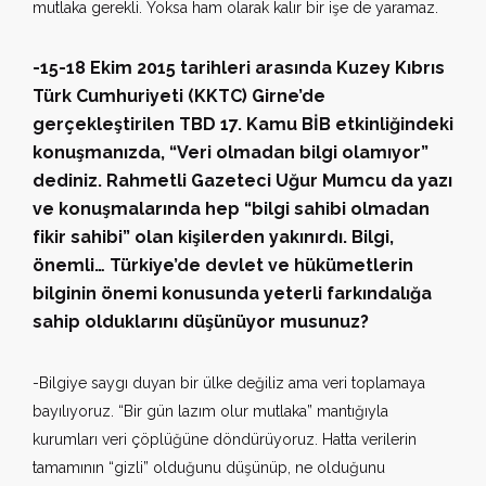
mutlaka gerekli. Yoksa ham olarak kalır bir işe de yaramaz.
-15-18 Ekim 2015 tarihleri arasında Kuzey Kıbrıs
Türk Cumhuriyeti (KKTC) Girne’de
gerçekleştirilen TBD 17. Kamu BİB etkinliğindeki
konuşmanızda, “Veri olmadan bilgi olamıyor”
dediniz. Rahmetli Gazeteci Uğur Mumcu da yazı
ve konuşmalarında hep “bilgi sahibi olmadan
fikir sahibi” olan kişilerden yakınırdı. Bilgi,
önemli… Türkiye’de devlet ve hükümetlerin
bilginin önemi konusunda yeterli farkındalığa
sahip olduklarını düşünüyor musunuz?
-Bilgiye saygı duyan bir ülke değiliz ama veri toplamaya
bayılıyoruz. “Bir gün lazım olur mutlaka” mantığıyla
kurumları veri çöplüğüne döndürüyoruz. Hatta verilerin
tamamının “gizli” olduğunu düşünüp, ne olduğunu