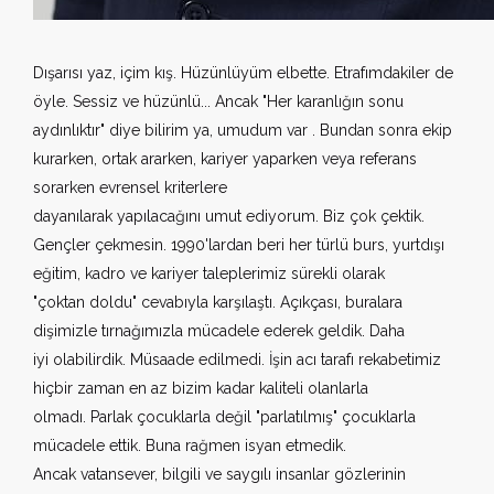
Dışarısı yaz, içim kış. Hüzünlüyüm elbette. Etrafımdakiler de
öyle. Sessiz ve hüzünlü... Ancak "Her karanlığın sonu
aydınlıktır" diye bilirim ya, umudum var . Bundan sonra ekip
kurarken, ortak ararken, kariyer yaparken veya referans
sorarken evrensel kriterlere
dayanılarak yapılacağını umut ediyorum. Biz çok çektik.
Gençler çekmesin. 1990'lardan beri her türlü burs, yurtdışı
eğitim, kadro ve kariyer taleplerimiz sürekli olarak
"çoktan doldu" cevabıyla karşılaştı. Açıkçası, buralara
dişimizle tırnağımızla mücadele ederek geldik. Daha
iyi olabilirdik. Müsaade edilmedi. İşin acı tarafı rekabetimiz
hiçbir zaman en az bizim kadar kaliteli olanlarla
olmadı. Parlak çocuklarla değil "parlatılmış" çocuklarla
mücadele ettik. Buna rağmen isyan etmedik.
Ancak vatansever, bilgili ve saygılı insanlar gözlerinin