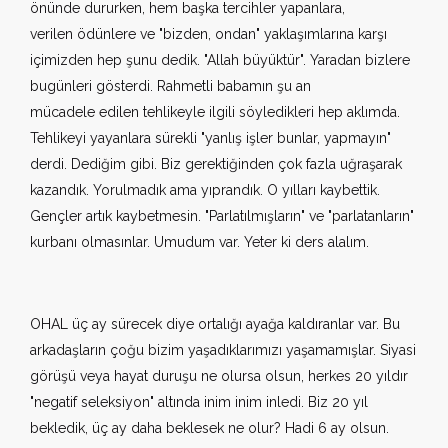
önünde dururken, hem başka tercihler yapanlara,
verilen ödünlere ve "bizden, ondan" yaklaşımlarına karşı
içimizden hep şunu dedik. "Allah büyüktür". Yaradan bizlere
bugünleri gösterdi. Rahmetli babamın şu an
mücadele edilen tehlikeyle ilgili söyledikleri hep aklımda.
Tehlikeyi yayanlara sürekli "yanlış işler bunlar, yapmayın"
derdi. Dediğim gibi. Biz gerektiğinden çok fazla uğraşarak
kazandık. Yorulmadık ama yıprandık. O yılları kaybettik.
Gençler artık kaybetmesin. "Parlatılmışların" ve "parlatanların"
kurbanı olmasınlar. Umudum var. Yeter ki ders alalım.
OHAL üç ay sürecek diye ortalığı ayağa kaldıranlar var. Bu
arkadaşların çoğu bizim yaşadıklarımızı yaşamamışlar. Siyasi
görüşü veya hayat duruşu ne olursa olsun, herkes 20 yıldır
"negatif seleksiyon" altında inim inim inledi. Biz 20 yıl
bekledik, üç ay daha beklesek ne olur? Hadi 6 ay olsun.