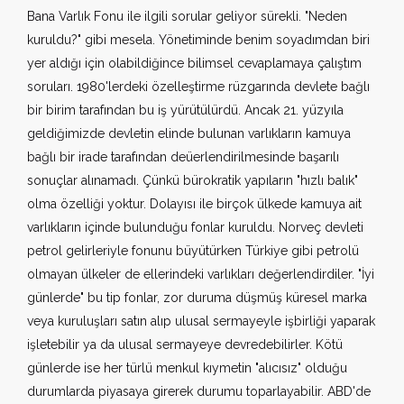
Bana Varlık Fonu ile ilgili sorular geliyor sürekli. "Neden
kuruldu?" gibi mesela. Yönetiminde benim soyadımdan biri
yer aldığı için olabildiğince bilimsel cevaplamaya çalıştım
soruları. 1980'lerdeki özelleştirme rüzgarında devlete bağlı
bir birim tarafından bu iş yürütülürdü. Ancak 21. yüzyıla
geldiğimizde devletin elinde bulunan varlıkların kamuya
bağlı bir irade tarafından deüerlendirilmesinde başarılı
sonuçlar alınamadı. Çünkü bürokratik yapıların "hızlı balık"
olma özelliği yoktur. Dolayısı ile birçok ülkede kamuya ait
varlıkların içinde bulunduğu fonlar kuruldu. Norveç devleti
petrol gelirleriyle fonunu büyütürken Türkiye gibi petrolü
olmayan ülkeler de ellerindeki varlıkları değerlendirdiler. "İyi
günlerde" bu tip fonlar, zor duruma düşmüş küresel marka
veya kuruluşları satın alıp ulusal sermayeyle işbirliği yaparak
işletebilir ya da ulusal sermayeye devredebilirler. Kötü
günlerde ise her türlü menkul kıymetin "alıcısız" olduğu
durumlarda piyasaya girerek durumu toparlayabilir. ABD'de