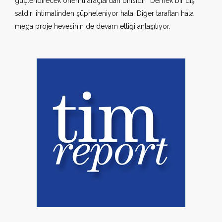
güçlendirecek önemli araçlardan birisidir." Demek bir dış
saldırı ihtimalinden şüpheleniyor hala. Diğer taraftan hala
mega proje hevesinin de devam ettiği anlaşılıyor.