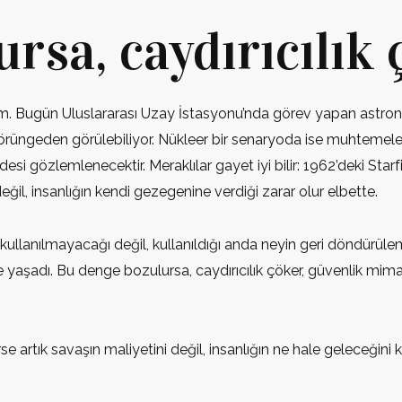
rsa, caydırıcılık 
 Bugün Uluslararası Uzay İstasyonu’nda görev yapan astronot
örüngeden görülebiliyor. Nükleer bir senaryoda ise muhtemele
esi gözlemlenecektir. Meraklılar gayet iyi bilir: 1962’deki Sta
değil, insanlığın kendi gezegenine verdiği zarar olur elbette.
p kullanılmayacağı değil, kullanıldığı anda neyin geri döndür
yaşadı. Bu denge bozulursa, caydırıcılık çöker, güvenlik mimarisi
rtık savaşın maliyetini değil, insanlığın ne hale geleceğini 