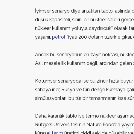
İyimser senaryo diye anlatılan tablo, aslında d
düşük kapasiteli, sınırlı bir nükleer saldırı ger
nükleer kullanım yoluyla caydırıcılık” olarak t
yaşanır,
petrol
fiyatı 200 doların üzerine çıka
Ancak bu senaryonun en zayıf noktası, nükleer s
Asıl mesele ilk kullanım değil, ardından gelen 
Kötümser senaryoda ise bu zincir hızla büyür. İr
sahaya iner, Rusya ve Çin denge kurmaya çalış
simülasyonları, bu tür bir tırmanmanın kısa sü
Daha karanlık tablo ise termo nükleer aşamadır
Rutgers Üniversitesi’nin Nature Food’da yayım
küresel
tarım
üretimi ciddi şekilde düşebilir ve