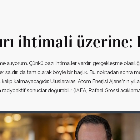
rı ihtimali üzerine: 
me alıyorum. Çünkü bazı ihtimaller vardır; gerçekleşme olasılı
leer saldırı da tam olarak böyle bir başlık. Bu noktadan sonra m
lıp kalmayacağıdır. Uluslararası Atom Enerjisi Ajansı’nın yıllar
aşan radyoaktif sonuçlar doğurabilir (IAEA, Rafael Grossi açıklamal