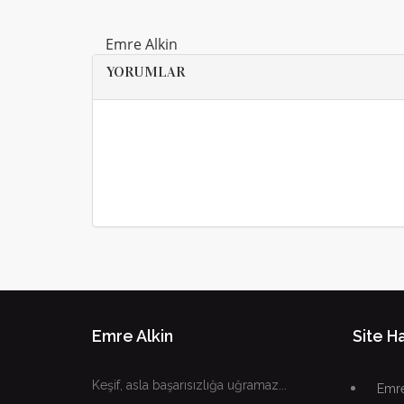
Emre Alkin
YORUMLAR
Emre Alkin
Site Ha
Keşif, asla başarısızlığa uğramaz...
Emre