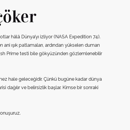
çöker
lar hâlâ Dünya’yı izliyor (NASA Expedition 74).
n ani ışık patlamaları, ardından yükselen duman
rfish Prime testi bile gökyüzünden gözlemlenebilir
ülemez hale geleceğidir. Çünkü bugüne kadar dünya
 dağılır ve belirsizlik başlar. Kimse bir sonraki
konuşuruz.