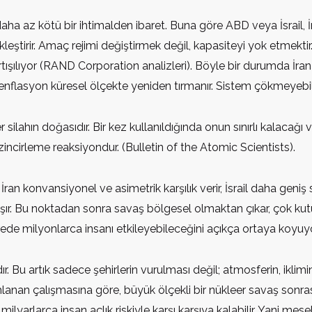
aha az kötü bir ihtimalden ibaret. Buna göre ABD veya İsrail, İra
çekleştirir. Amaç rejimi değiştirmek değil, kapasiteyi yok etmektir
artışılıyor (RAND Corporation analizleri). Böyle bir durumda İran
r, enflasyon küresel ölçekte yeniden tırmanır. Sistem çökmeye
ilahın doğasıdır. Bir kez kullanıldığında onun sınırlı kalacağı 
zincirleme reaksiyondur. (Bulletin of the Atomic Scientists).
an konvansiyonel ve asimetrik karşılık verir, İsrail daha geniş s
ır. Bu noktadan sonra savaş bölgesel olmaktan çıkar, çok kutup
rede milyonlarca insanı etkileyebileceğini açıkça ortaya koyuyo
. Bu artık sadece şehirlerin vurulması değil; atmosferin, iklim
lanan çalışmasına göre, büyük ölçekli bir nükleer savaş sonra
 milyarlarca insan açlık riskiyle karşı karşıya kalabilir. Yani m