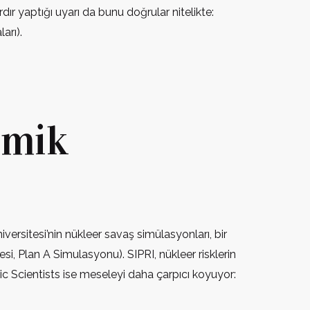
dır yaptığı uyarı da bunu doğrular nitelikte:
arı).
emik
ersitesi’nin nükleer savaş simülasyonları, bir
i, Plan A Simulasyonu). SIPRI, nükleer risklerin
omic Scientists ise meseleyi daha çarpıcı koyuyor: