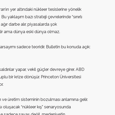
n’ın yer altındaki nükleer tesislerine yönelik
. Bu yaklaşım bazı strateji çevrelerinde “sınırlı
 ağır darbe alır, piyasalarda şok
bilir ama dünya eski dünya olmaz.
varsayımı sadece teoridir. Bulletin bu konuda açık:
aldırılar yapar, vekil güçler devreye girer. ABD
lu bir krize dönüşür. Princeton Üniversitesi
r.
in ve üretim sisteminin bozulması anlamına gelir.
sı oluşacak “nükleer kış” senaryosunda
esele sadece savaş değil, medeniyetin