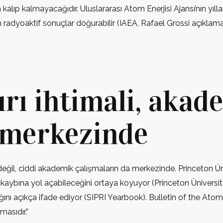
lıp kalmayacağıdır. Uluslararası Atom Enerjisi Ajansı’nın yıllar
aşan radyoaktif sonuçlar doğurabilir (IAEA, Rafael Grossi açıklamal
ırı ihtimali, akad
 merkezinde
eğil, ciddi akademik çalışmaların da merkezinde. Princeton Üniv
aybına yol açabileceğini ortaya koyuyor (Princeton Üniversites
adığını açıkça ifade ediyor (SIPRI Yearbook). Bulletin of the At
masıdır.”