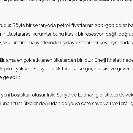
udur. Böyle bir senaryoda petrol fiyatlarının 200–300 dolar ba
nir. Uluslararası kurumlar bunu klasik bir resesyon değil, doğru
şoku, üretim maliyetlerinden gıdaya kadar her şeyi aynı anda et
ama en çok etkilenen ülkelerden biri olur. Enerji ithalatı neden
risk primi yükselir. Sosyopolitik tarafta ise göç baskısı ve güven
 gelebilir.
 yeni boşluklar oluşur. Irak, Suriye ve Lübnan gibi ülkelerde vek
a bulunan tüm ülkeler doğrudan doğruya çete savaşları ve terör gru