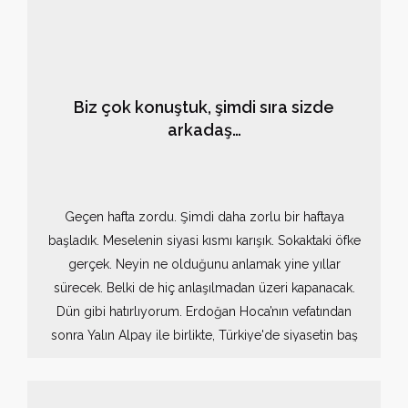
Biz çok konuştuk, şimdi sıra sizde
arkadaş…
Geçen hafta zordu. Şimdi daha zorlu bir haftaya
başladık. Meselenin siyasi kısmı karışık. Sokaktaki öfke
gerçek. Neyin ne olduğunu anlamak yine yıllar
sürecek. Belki de hiç anlaşılmadan üzeri kapanacak.
Dün gibi hatırlıyorum. Erdoğan Hoca’nın vefatından
sonra Yalın Alpay ile birlikte, Türkiye'de siyasetin baş
aşağıya doğru gittiğini görmüş ve tarihe bir belge
bırakmak adına üç kitap kaleme almıştık. Bunlardan ilki
"Her Şey Ekonomi Değil" idi. Rahmetli, sosyal ve