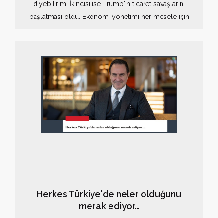
diyebilirim. İkincisi ise Trump'ın ticaret savaşlarını
başlatması oldu. Ekonomi yönetimi her mesele için
"acımadı ki, acımadı ki" diyor ama en kötüsü
kendilerini de inandırmış olmaları. Küresel ticaret
savaşına bu para ve kur politikası ile girmek en baştan
kaybetmek demek. "Yüksek faiz-düşük kur" bu
ortamda çekici değil. Ama, kime anlatıyoruz ki?
Herkes Türkiye'de neler olduğunu
merak ediyor…