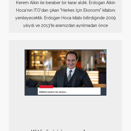
Kerem Alkin ile beraber bir karar aldık. Erdoğan Alkin
Hoca'nın İTO'dan çıkan "Herkes İçin Ekonomi" kitabını
yenileyecektik. Erdoğan Hoca kitabı bitirdiğinde 2009
yılıydı ve 2013'te aramızdan ayrılmadan önce
sanıyorum sadece bir kere revize etmişti. Biz de
vefatından 10 yıl sonra bir revizyon daha yapmaya
karar verdik. Peki neden bunu yaptık?