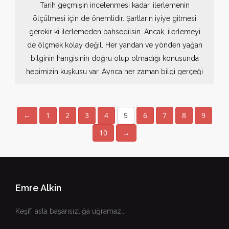
Tarih geçmişin incelenmesi kadar, ilerlemenin
ölçülmesi için de önemlidir. Şartların iyiye gitmesi
gerekir ki ilerlemeden bahsedilsin. Ancak, ilerlemeyi
de ölçmek kolay değil. Her yandan ve yönden yağan
bilginin hangisinin doğru olup olmadığı konusunda
hepimizin kuşkusu var. Ayrıca her zaman bilgi gerçeği
yansıtmaz. Dolayısıyla elimize ulaşan bilgilerden
yaptığımız kurguları "gerçek" diye sunamayız.
"Senaryo" ya da "olasılık" dememiz daha ahlaklı olur.
←
1
2
3
4
5
6
7
8
9
10
→
Emre Alkin
Keşif, asla başarısızlığa uğramaz...