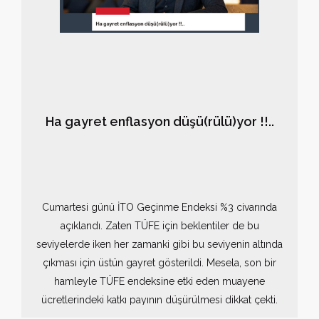
Ha gayret enflasyon düşü(rülü)yor !!..
Cumartesi günü İTO Geçinme Endeksi %3 civarında
açıklandı. Zaten TÜFE için beklentiler de bu
seviyelerde iken her zamanki gibi bu seviyenin altında
çıkması için üstün gayret gösterildi. Mesela, son bir
hamleyle TÜFE endeksine etki eden muayene
ücretlerindeki katkı payının düşürülmesi dikkat çekti.
Beni arayan birçok haber kanalı "enflasyonu düşürmek