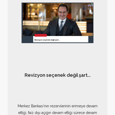
yönetimi benimseme gibi bazı mühim işleri
başarmaya çalışırken, en önemli işin ne olduğunu her
zaman bilmek lazım: “Kazanmak”. Futbol bir netice
oyunudur. En fazla puanı alan şampiyon olmaktadır ve
her sezon sadece bir kulüp şampiyon olabilmektedir.
Revizyon seçenek değil şart...
Merkez Bankası'nın rezervlerinin erimeye devam
ettiği, faiz dışı açığın devam ettiği sürece devam