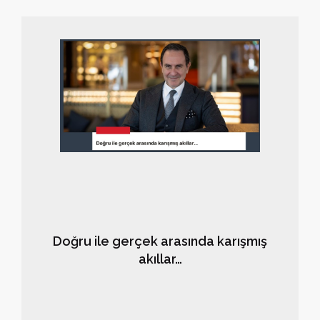
için yapılan bu davranış doğru mu ?" diye sordu. Ben
de onları şaşırtan bir cevap verdim:
Doğru ile gerçek arasında karışmış
akıllar…