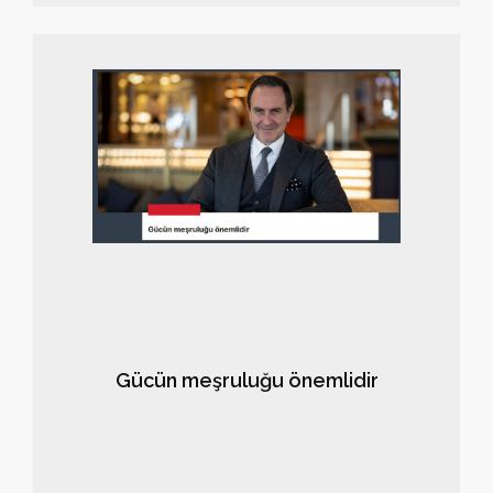
Bizim otelde kuvvetli bir jeneratör vardı ancak telefon,
internet ve klima gibi unsurlar tamamen devre dışı
bırakıldı. İki asansör hizmet verdi. Oda servisi iptal
edildi, herkes büyük restorandaki açık büfeye davet
edildi.
Gücün meşruluğu önemlidir