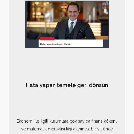
siyasal meseleler öne çıktığında paranın peşinde
koşanlara bu sözü söylerdi. Bu kitapta 1980'lerden
2000'lere Türkiye ekonomisini, siyasal ve sosyal
gelişmeler ışığında ele aldık. Hatta o zamanki sanat ve
müzik akımlarını da ekleyerek.
Hata yapan temele geri dönsün
Ekonomi ile ilgili kurumlara çok sayıda finans kökenli
ve matematik meraklısı kişi atanınca, bir yıl önce