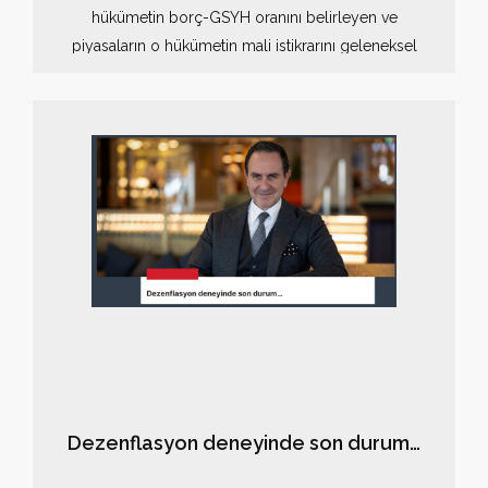
hükümetin borç-GSYH oranını belirleyen ve
piyasaların o hükümetin mali istikrarını geleneksel
yollarla sağlayabileceğine olan güvenini kaybettiği
noktadır. Bu sınır, hükümetlerin sürdürülebilirliklerini
aşmalarını engeller. Hükümetler sürekli harcamalarını
ve borçlarını artırırken, mali güçlerini zamanla tahrip
ederler ve bütçe açığı vermek büyüme ve durgunluk
dönemlerinde bile alışkanlık haline gelir.
Dezenflasyon deneyinde son durum…