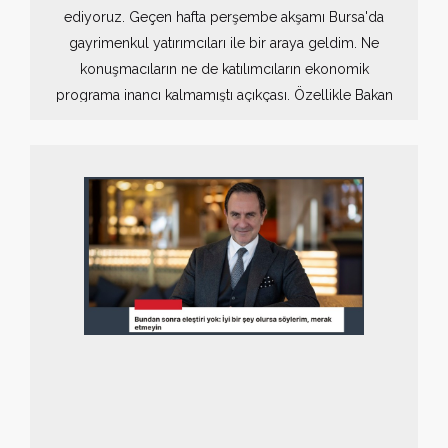
ediyoruz. Geçen hafta perşembe akşamı Bursa'da
gayrimenkul yatırımcıları ile bir araya geldim. Ne
konuşmacıların ne de katılımcıların ekonomik
programa inancı kalmamıştı açıkçası. Özellikle Bakan
Şimşek'in "OSB'lerin kapısına maliyeci koyacağım"
demesi büyük bir öfke yaratmış. Zaten yeterince
gerginlik ve bezmişlik varken, söylenmemesi gereken
bir cümle olmuş açıkçası.