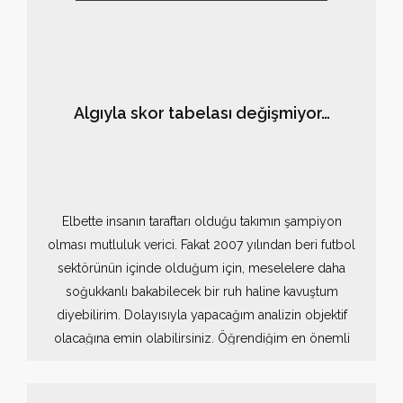
Algıyla skor tabelası değişmiyor…
Elbette insanın taraftarı olduğu takımın şampiyon
olması mutluluk verici. Fakat 2007 yılından beri futbol
sektörünün içinde olduğum için, meselelere daha
soğukkanlı bakabilecek bir ruh haline kavuştum
diyebilirim. Dolayısıyla yapacağım analizin objektif
olacağına emin olabilirsiniz. Öğrendiğim en önemli
ders şu: Altyapı, mali yapı, üyelerin sosyal imkanı
geliştirme, kaliteli tesisler kazandırma, kurumsal