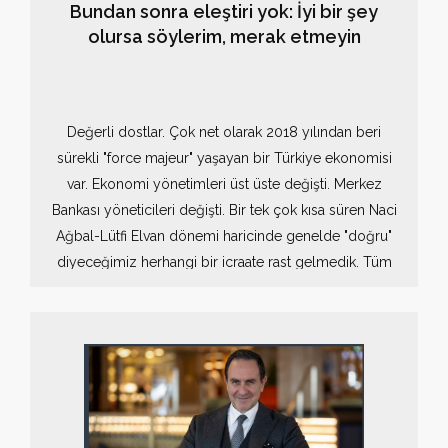
Bundan sonra eleştiri yok: İyi bir şey
olursa söylerim, merak etmeyin
Değerli dostlar. Çok net olarak 2018 yılından beri
sürekli "force majeur" yaşayan bir Türkiye ekonomisi
var. Ekonomi yönetimleri üst üste değişti. Merkez
Bankası yöneticileri değişti. Bir tek çok kısa süren Naci
Ağbal-Lütfi Elvan dönemi haricinde genelde "doğru"
diyeceğimiz herhangi bir icraate rast gelmedik. Tüm
müdahaleler yanlış reçetelerin yan etkilerini bertaraf
etmek için atılan "uygun" adımlardı, ancak kötü bir
stratejiyi taktik hamlelerle kurtaramayız.